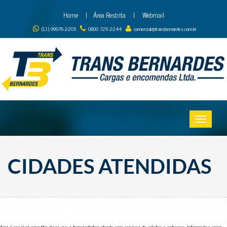
Home
|
Área Restrita
|
Webmail
(11) 99976-2205
0800 729 2244
comercial@transbernardes.com.br
CIDADES ATENDIDAS
Aqui é possível consultar áreas que a transportadora atende com serviços de coletas e entregas. Informações como: